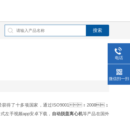
电话
微信扫一扫
十多项国家，通过ISO9001：2008；
台式左手视频app安卓下载，
自动脱盖离心机
等产品在国外