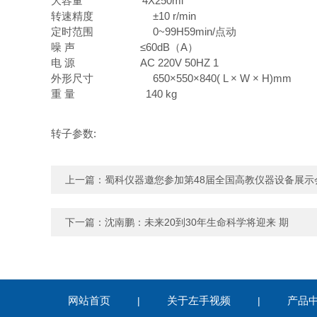
大容量 4X250ml
转速精度 ±10 r/min
定时范围 0~99H59min/点动
噪 声 ≤60dB（A）
电 源 AC 220V 50HZ 1
外形尺寸 650×550×840( L × W × H)mm
重 量 140 kg
转子参数:
上一篇：
蜀科仪器邀您参加第48届全国高教仪器设备展示
下一篇：
沈南鹏：未来20到30年生命科学将迎来 期
网站首页
关于左手视频
产品
|
|