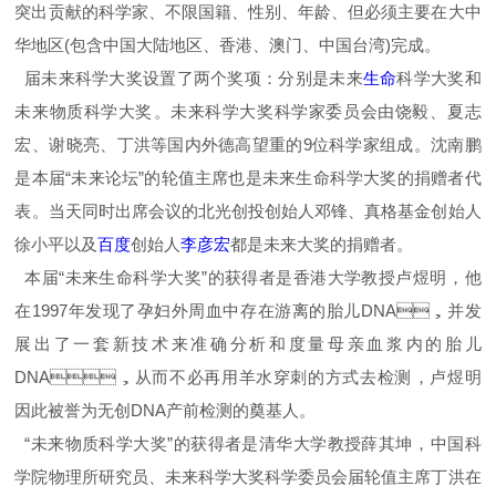
突出贡献的科学家、不限国籍、性别、年龄、但必须主要在大中
华地区(包含中国大陆地区、香港、澳门、中国台湾)完成。
届未来科学大奖设置了两个奖项：分别是未来
生命
科学大奖和
未来物质科学大奖。未来科学大奖科学家委员会由饶毅、夏志
宏、谢晓亮、丁洪等国内外德高望重的9位科学家组成。沈南鹏
是本届“未来论坛”的轮值主席也是未来生命科学大奖的捐赠者代
表。当天同时出席会议的北光创投创始人邓锋、真格基金创始人
徐小平以及
百度
创始人
李彦宏
都是未来大奖的捐赠者。
本届“未来生命科学大奖”的获得者是香港大学教授卢煜明，他
在1997年发现了孕妇外周血中存在游离的胎儿DNA，并发
展出了一套新技术来准确分析和度量母亲血浆内的胎儿
DNA，从而不必再用羊水穿刺的方式去检测，卢煜明
因此被誉为无创DNA产前检测的奠基人。
“未来物质科学大奖”的获得者是清华大学教授薛其坤，中国科
学院物理所研究员、未来科学大奖科学委员会届轮值主席丁洪在