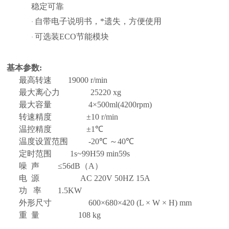
稳定可靠
自带电子说明书，*
遗失，方便使用
·
可选装
ECO节能模块
·
基本参数
:
最高转速
19
000 r/min
最大离心力
25
220
xg
最大容量
4×
50
0ml
(4
2
00rpm)
转速精度
±
1
0 r/min
温控精度
±1℃
温
度设置
范围
-20℃ ～40℃
定时范围
1
s
~
99
H59
min
59s
噪
声
≤
56
dB
（
A）
电
源
AC 220V 50HZ
15
A
功
率 1.5KW
外形尺寸
600
×
68
0×
42
0 (L × W × H) mm
重
量
108
kg