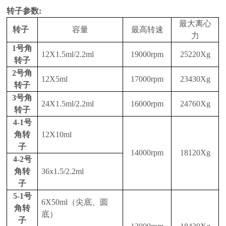
转子
参数
:
最大离心
转子
容量
最高转速
力
1号角
12X1.5ml/2.2ml
19
000rpm
25220
Xg
转子
2号角
12X5ml
17000rpm
2
343
0Xg
转子
3号角
24X1.5ml/2.2ml
16
0
00rpm
2
476
0Xg
转子
4-1号
角转
12X10ml
子
1
4
000rpm
18120
Xg
4-2号
角转
36x1.5/2.2ml
子
5-1号
6X50ml
（尖底、圆
角转
底）
子