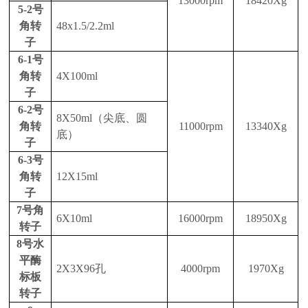
13000rpm
18
42
0Xg
5-2号
角转
48x1.5/2.2ml
子
6-1号
角转
4X100ml
子
6-2号
8X50ml
（尖底、圆
角转
1
1
000rpm
1
334
0Xg
底）
子
6-
3
号
角转
12X15ml
子
7号
角
6X10ml
16000
rpm
18950
Xg
转子
8
号水
平酶
2X3X96孔
4000rpm
1970Xg
标板
转子