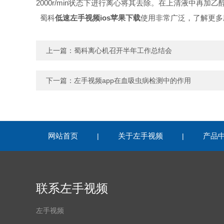
2000r/min状态下进行离心将其去除。在上清液中再加乙醇
蜀科
低速左手视频ios苹果下载
使用非常广泛，了解更多应
上一篇：
蜀科离心机召开半年工作总结会
下一篇：
左手视频app在血吸虫病检测中的作用
网站首页
关于左手视频
产品
|
|
联系左手视频
左手视频