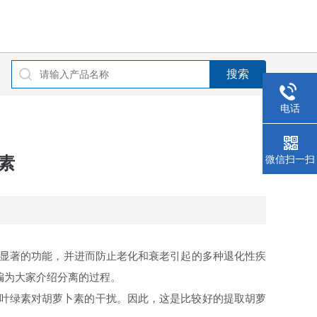
电话
微信扫一扫
素
氧化上有显著的功能，并进而防止老化和衰老引起的多种退化性疾
小编为大家介绍分离的过程。
素对胡萝卜素的干扰。因此，这是比较好的提取胡萝