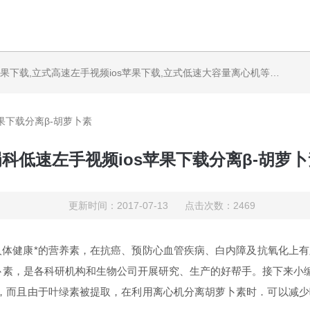
果下载,立式高速左手视频ios苹果下载,立式低速大容量离心机等产品
果下载分离β-胡萝卜素
蜀科低速左手视频ios苹果下载分离β-胡萝卜
更新时间：2017-07-13 点击次数：2469
维护人体健康*的营养素，在抗癌、预防心血管疾病、白内障及抗
素，是各科研机构和生物公司开展研究、生产的好帮手。接下来
而且由于叶绿素被提取，在利用离心机分离胡萝卜素时．可以减少叶绿