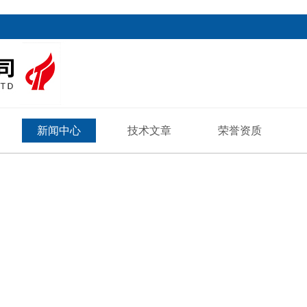
新闻中心
技术文章
荣誉资质