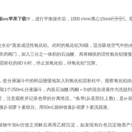
ios苹果下载
中，进行平衡操作后，1000 r/min离心15min
*蒸发成活性氧化铝。此时的氧化铝为Ⅰ级，适当吸收空气中的水分(约
层析柱，关闭阀门，加入三分之一体积的石油醚、再将糊状的话性氧化
柱的8D％时，停止加氧化铝，待氧化铝*沉降。
，使分液漏斗中的样品慢慢地加入到氧化铝层析柱中。观察氧化铝
1个250mL分液漏斗，内装石油醚:丙酮＝9:l的混合溶液作为洗脱剂
，注意观察并记录色带的分离情况。*条带(从底部往上数)，是α-
-胡萝卜素组分。用50mL烧杯收集β-胡萝卜素洗脱液。
物中加lv仿使之溶解后再用乙醇沉淀，如发现有白色沉淀物质产生