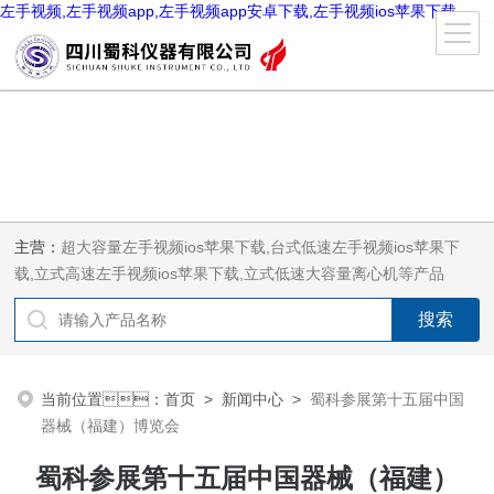
左手视频,左手视频app,左手视频app安卓下载,左手视频ios苹果下载
主营：
超大容量左手视频ios苹果下载,台式低速左手视频ios苹果下
载,立式高速左手视频ios苹果下载,立式低速大容量离心机等产品
当前位置：
首页
>
新闻中心
>
蜀科参展第十五届中国
器械（福建）博览会
蜀科参展第十五届中国器械（福建）