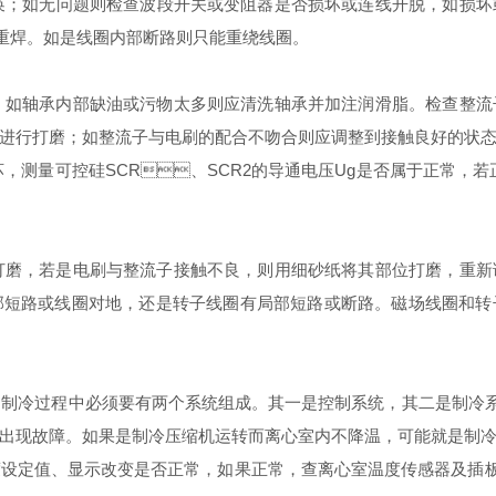
更换；如无问题则检查波段开关或变阻器是否损坏或连线开脱，如损
。如是线圈内部断路则只能重绕线圈。
，如轴承内部缺油或污物太多则应清洗轴承并加注润滑脂。检查整
其进行打磨；如整流子与电刷的配合不吻合则应调整到接触良好的状态
，测量可控硅SCR、SCR2的导通电压Ug是否属于正常，
，若是电刷与整流子接触不良，则用细砂纸将其部位打磨，重新调
是否有局部短路或线圈对地，还是转子线圈有局部短路或断路。磁场
冷过程中必须要有两个系统组成。其一是控制系统，其二是制冷系
现故障。如果是制冷压缩机运转而离心室内不降温，可能就是制冷
、显示改变是否正常，如果正常，查离心室温度传感器及插板