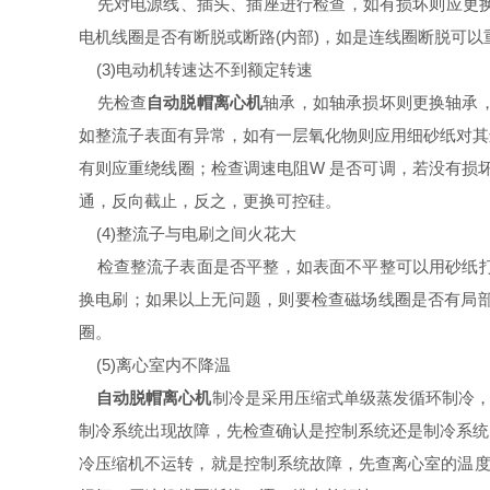
先对电源线、插头、插座进行检查，如有损坏则应
电机线圈是否有断脱或断路(内部)，如是连线圈断脱可以重焊
(3)电动机转速达不到额定转速
先检查
自动脱帽离心机
轴承，如轴承损坏则更换轴承
如整流子表面有异常，如有一层氧化物则应用细砂纸对
有则应重绕线圈；检查调速电阻W 是否可调，若没有损坏
通，反向截止，反之，更换可控硅。
(4)整流子与电刷之间火花大
检查整流子表面是否平整，如表面不平整可以用砂纸打磨
换电刷；如果以上无问题，则要检查磁场线圈
圈。
(5)离心室内不降温
自动脱帽离心机
制冷是采用压缩式单级蒸发循环制冷，制
制冷系统出现故障，先检查确认是控制系统还是制冷系统出
冷压缩机不运转，就是控制系统故障，先查离心室的温度设定值