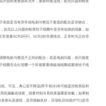
坏或开脱则更换损坏元件，重新焊接连线；如无问题则检查
流子表面是否有异常或电刷与整流子轰面的配合是否吻合，
；如无以上问题则检查转子线圈中是否有短路的现象，如
若正常测量SCR1、SCR2的导通情况，正常时为正向导
整电刷与整流子之间的配合；若是电刷问题，则只能更
线圈和转子线圈无论出现哪一个坏都要重绕磁场线圈或重绕转子线
统。可见，离心室不降温(即不制冷)有可能是控制系统和
系统漏氟或堵塞，就要对制冷系统查漏重新加氟；如果制
各插头及接线，是否接触良好，压缩机启动器(PTC)是否