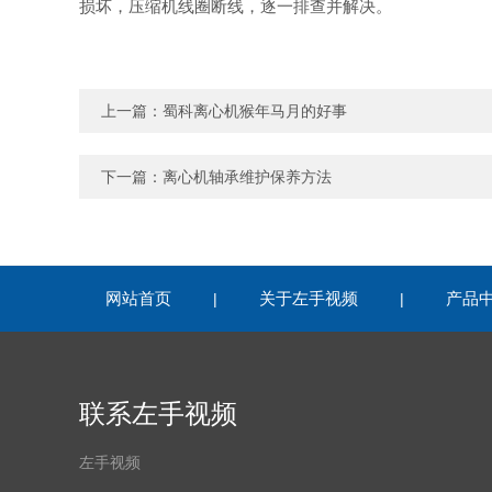
损坏，压缩机线圈断线，逐一排查并解决。
上一篇：
蜀科离心机猴年马月的好事
下一篇：
离心机轴承维护保养方法
网站首页
关于左手视频
产品
|
|
联系左手视频
左手视频