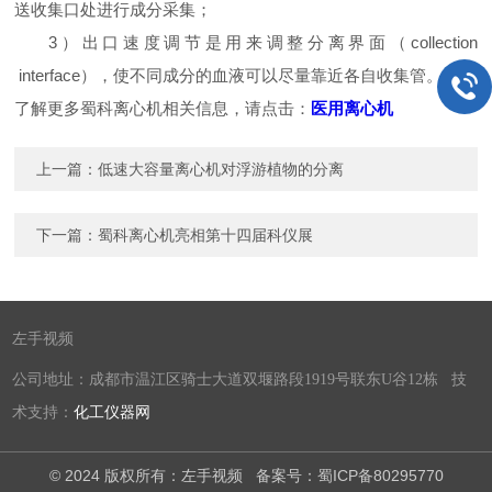
送收集口处进行成分采集；
3）出口速度调节是用来调整分离界面（collection
interface），使不同成分的血液可以尽量靠近各自收集管。
了解更多蜀科离心机相关信息，请点击：
医用离心机
上一篇：
低速大容量离心机对浮游植物的分离
下一篇：
蜀科离心机亮相第十四届科仪展
左手视频
公司地址：成都市温江区骑士大道双堰路段1919号联东U谷12栋 技
术支持：
化工仪器网
© 2024 版权所有：左手视频
备案号：蜀ICP备80295770