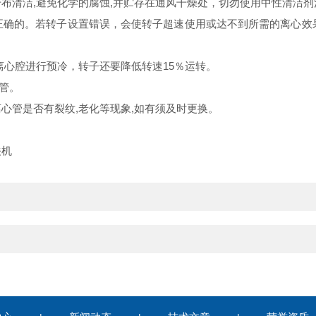
洁,避免化学的腐蚀,并贮存在通风干燥处，切勿使用中性清洁剂清
。若转子设置错误，会使转子超速使用或达不到所需的离心效果
进行预冷，转子还要降低转速15％运转。
。
管是否有裂纹,老化等现象,如有须及时更换。
关机