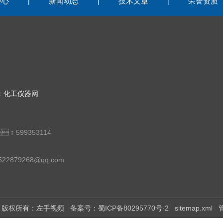
中心
新闻动态
技术文章
荣誉资质
|
|
|
：
化工仪器网
：599353114
522879268@qq.com
25 版权所有：左手视频
备案号：蜀ICP备80295770号-2
sitemap.xml