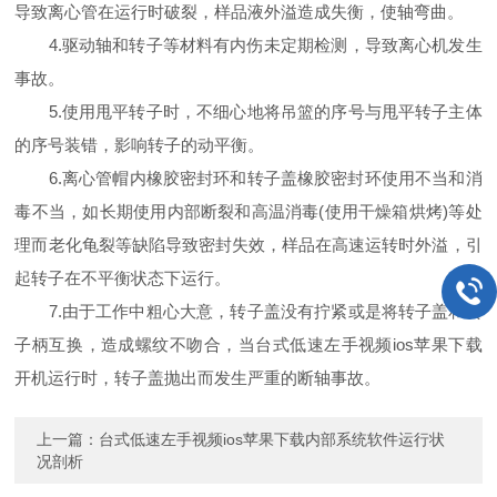
导致离心管在运行时破裂，样品液外溢造成失衡，使轴弯曲。
4.驱动轴和转子等材料有内伤未定期检测，导致离心机发生
事故。
5.使用甩平转子时，不细心地将吊篮的序号与甩平转子主体
的序号装错，影响转子的动平衡。
6.离心管帽内橡胶密封环和转子盖橡胶密封环使用不当和消
毒不当，如长期使用内部断裂和高温消毒(使用干燥箱烘烤)等处
理而老化龟裂等缺陷导致密封失效，样品在高速运转时外溢，引
起转子在不平衡状态下运行。
7.由于工作中粗心大意，转子盖没有拧紧或是将转子盖和转
子柄互换，造成螺纹不吻合，当台式低速左手视频ios苹果下载
开机运行时，转子盖抛出而发生严重的断轴事故。
上一篇：
台式低速左手视频ios苹果下载内部系统软件运行状
况剖析