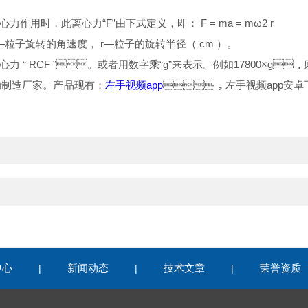
此离心力“F”由下式定义，即： F = ma = mω2 r
ω—粒子旋转的角速度， r—粒子的旋转半径（ cm ）。
 RCF ”。或者用数字乘“g”来表示。例如17800×g
造厂家。产品现有：
左手视频app
，左手视频app安卓下载
中心
新闻动态
技术文章
荣誉资质
|
|
|