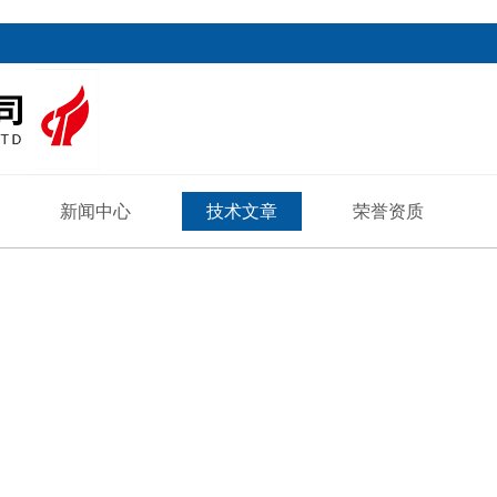
新闻中心
技术文章
荣誉资质