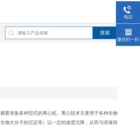
电话
微信扫一扫
室都要准备多种型式的离心机。离心技术主要用于各种生物
、生物大分子的沉淀等）以一定的速度沉降，从而与溶液得