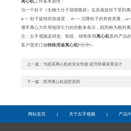
离心机
工作基本原理：
当一个粒子（生物大分子或细胞器）在高速旋转下受到离心力作用时，
a — 粒子旋转的加速度， m — 沉降粒子的有效质量，
通常离心力常用地球引力的倍数来表示，因而称为相对离心力 “
注：左手视频是研发、制造，销售医用
离心机
系列产品的制
客户需求订做
特殊用途离心机
。
上一篇：
为提高离心机的安全性能 提升防爆装置设计
下一篇：
医用离心机选型原则
网站首页
关于左手视频
产品
|
|