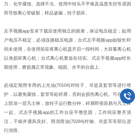
力、化学腐蚀、选择不当、使用中转头不平衡及温度失控等原因
而导致离心管破裂，样品渗漏，转子损坏。
左手视频app安卓下载应使用独立的插座，保证电压稳定；如用
户电压不稳定，必须连接稳压电源，台式左手视频app如较长时
间未使用，在使用前应将离心机盖开启一段时间，大容量离心机
以免损坏离心机；台式离心机要放在结实、式左手视频app经长
期使用，磨损属正常现象。稳固、水平的台面上.
必须定期用专用的上光油(70104)对转子、吊篮及套管等进行维
护，以避免腐蚀，套管等处碎屑，否则会损伤离心机。可在腔体
上部涂一层凡士林，放转子运行数分钟，碎屑即很容易与凡士林
一起。式左手视频app的工作台应平整坚固，工作间应整齐清
洁，干燥并通风良好。用润滑油(70284)对轴、吊篮耳等部位进
行润滑。