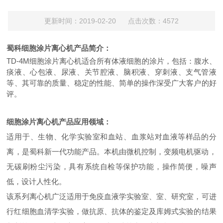
更新时间：2019-02-20 点击次数：4572
蜀科细胞涂片离心机产品简介：
TD-4M细胞涂片离心机适合所有体液细胞的涂片，包括：腹水、
痰液、心包液、尿液、关节腔液、脑积液、穿刺液、支气管液
等、其可靠的质量、稳定的性能、简单的操作深受广大客户的好
评。
细胞涂片离心机产品应用领域：
适用于、生物、化学实验室和血站、血浆站对血液等样品的分
离，是蜀科新一代功能产品。本机由微机控制，变频电机驱动，
无碳刷粉尘污染，具有系统自检等保护功能，操作简便，噪声
低，设计人性化。
该系列离心机广泛适用于免疫血液学实验室、室、研究室，可进
行红细胞血清学实验，做抗原、抗体的鉴定及库姆式实验的结果