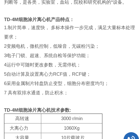
判断等，是各类，实验室，血站，院校和研究机构的*设备。
TD-4M细胞涂片离心机产品特点：
1.制片简单，速度快， 多标本操作一步完成，满足大量标本处理
要求；
2变频电机，微机控制，低噪音，无碳粉污染；
3电子门锁、超速、系统自检等保护功能；
4运行中可随时更改参数，无需停机；
5自动计算及设置离心力RCF值，RCF键；
6采用金属制片转盘防止变型，细胞分布密度均匀；
7 具有双排水通道，防止积水；
TD-4M细胞涂片离心机技术参数:
高转
速
3000 r/min
大离心力
1060Xg
大容量
10片载玻片